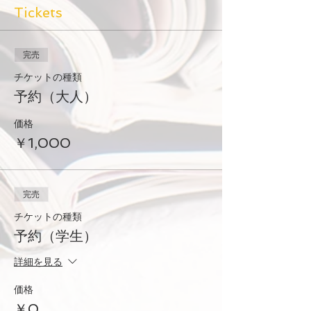
入場料は必要ありません。
Tickets
あなたのガイドは旗を持って、待ち合
わせ場所であなたを待っています。待
ち合わせ場所は改札口のすぐ前です。
完売
法輪寺
、渡月橋、竹林をできします。法輪
チケットの種類
寺、渡月橋。
予約（大人）
志々が英語と日本語の通通通通訳、と
ツアーツアーです。英語をゴはの方は
価格
11月28日か、12月3日回をおおお願い
￥1,000
します。
歩き靴でお越しおり。
九8名様での目。
物観料ます。
完売
阪急山駅改札前で旗があります。
チケットの種類
予約（学生）
詳細を見る
価格
￥0