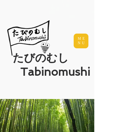
ME
NU
たびのむし
Tabinomushi