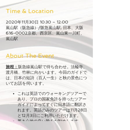
Time & Location
2020年11月30日 10:30 – 12:00
嵐山駅（阪急線）/阪急嵐山駅, 日本、大阪
616-0002京都、西京区、嵐山東一川町、
嵐山駅
About The Event
旅程：
阪急線嵐山駅で待ち合わせ。法輪寺、
渡月橋、竹林に向かいます。今回のガイドで
は、日本の短詩（百人一生）と秋の景色につ
いてお話を伺います。
これは英語でのウォーキングツアーで
あり、プロの国家免許を持ったツアー
ガイドによってすぐに日本語に翻訳さ
れます。英語のみのツアーは11月28日
と12月3日にご利用いただけます。
履き心地の良い靴をお勧めします。
参加者数は最大8名です