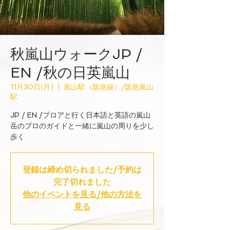
秋嵐山ウォークJP /
EN /秋の日英嵐山
11月30日(月)
  |  
嵐山駅（阪急線）/阪急嵐山
駅
JP / EN /プロアと行く日本語と英語の嵐山
岳のプロのガイドと一緒に嵐山の周りを少し
歩く
登録は締め切られました/予約は
完了切れました
他のイベントを見る/他の方法を
見る